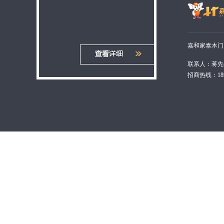
嘉和家泰木门
联系人：蒋先
招商热线：1898