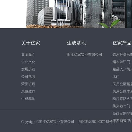
关于亿家
生成基地
亿家产品
集团简介
浙江亿家实业有限公司
铝木轻奢智
企业文化
钢木装甲门
发展历程
精品入户防
公司视频
木门
荣誉资质
民用公区钢
总裁致辞
民用公区木
生成基地
断桥铝防火
防火卷帘门
高端定制非
俄罗斯装甲
Copyright ©浙江亿家实业有限公司
浙ICP备2024057518号-1