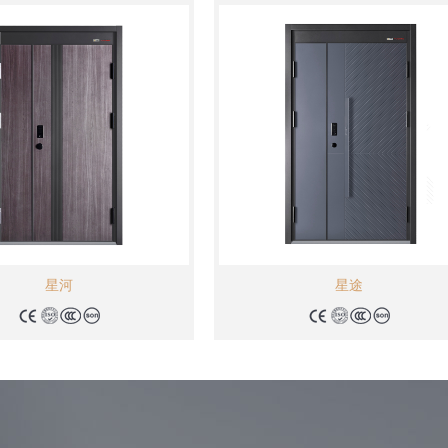
星河
星途