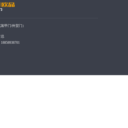
装甲门/外贸门）
卞总
858938701