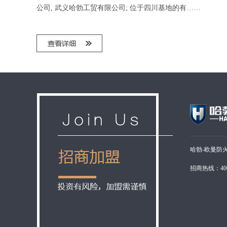
公司, 武义哈勃工贸有限公司; 位于四川基地的有……
哈勃-欧曼防
招商热线：400-