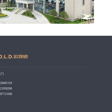
全门
8481518
1958206
7713509