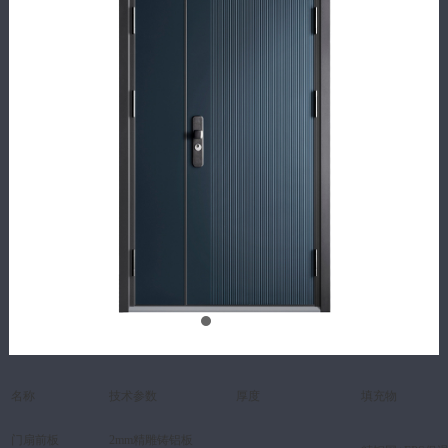
名称
技术参数
厚度
填充物
门扇前板
2mm精雕铸铝板